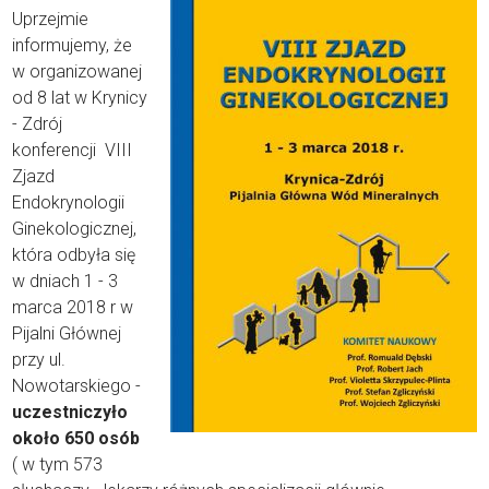
Uprzejmie
informujemy, że
w organizowanej
od 8 lat w Krynicy
- Zdrój
konferencji VIII
Zjazd
Endokrynologii
Ginekologicznej,
która odbyła się
w dniach 1 - 3
marca 2018 r w
Pijalni Głównej
przy ul.
Nowotarskiego -
uczestniczyło
około 650 osób
( w tym 573