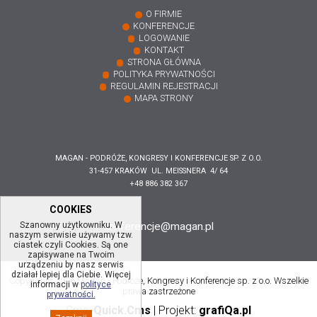
O FIRMIE
KONFERENCJE
LOGOWANIE
KONTAKT
STRONA GŁÓWNA
POLITYKA PRYWATNOŚCI
REGULAMIN REJESTRACJI
MAPA STRONY
MAGAN - PODRÓŻE, KONGRESY I KONFERENCJE SP. Z O.O.
31-457 KRAKÓW UL. MEISSNERA 4/ 64
+48 886 382 367
COOKIES
Szanowny użytkowniku. W
konferencje@magan.pl
naszym serwisie używamy tzw.
ciastek czyli Cookies. Są one
zapisywane na Twoim
urządzeniu by nasz serwis
działał lepiej dla Ciebie. Więcej
Copyrights 2026 MagAn - Podróże, Kongresy i Konferencje sp. z o.o. Wszelkie
informacji w
polityce
prawa zastrzeżone
prywatności.
Cms:
Quick.Cms
|
Projekt:
grafiQa.pl