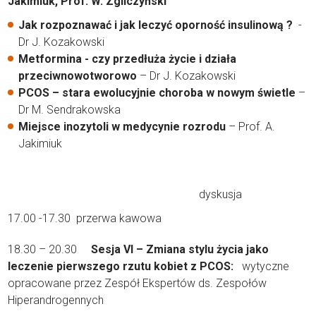
Jakimiuk, Prof. W. Zgliczyński
Jak rozpoznawać i jak leczyć oporność insulinową ?
-
Dr J. Kozakowski
Metformina - czy przedłuża życie i działa
przeciwnowotworowo
– Dr J. Kozakowski
PCOS – stara ewolucyjnie choroba w nowym świetle
–
Dr M. Sendrakowska
Miejsce inozytoli w medycynie rozrodu
– Prof. A.
Jakimiuk
dyskusja
17.00 -17.30 przerwa kawowa
18.30 – 20.30
Sesja VI – Zmiana stylu życia jako
leczenie pierwszego rzutu kobiet z PCOS:
wytyczne
opracowane przez Zespół Ekspertów ds. Zespołów
Hiperandrogennych