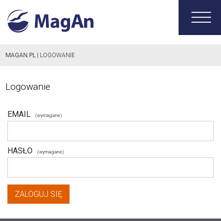
MAGAN.PL
| LOGOWANIE
Logowanie
Formularz
EMAIL
(wymagane)
logowania
HASŁO
(wymagane)